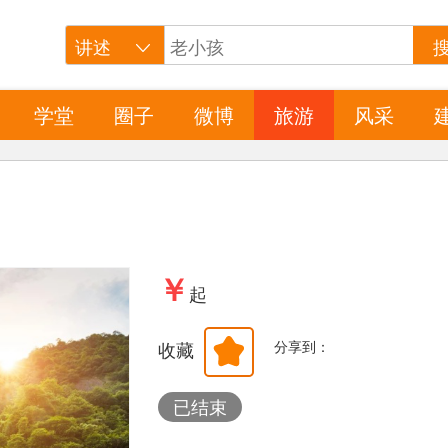
学堂
圈子
微博
旅游
风采
￥
起
分享到：
收藏
已结束