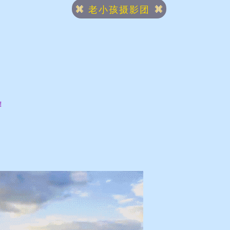
老小孩摄影团
！