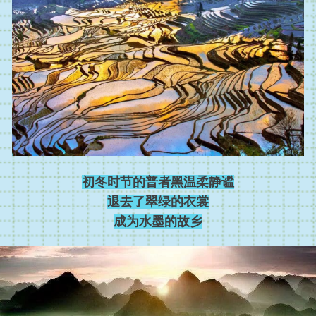
初冬时节的普者黑温柔静谧
退去了翠绿的衣裳
成为水墨的故乡