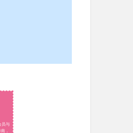
会员与
海南，