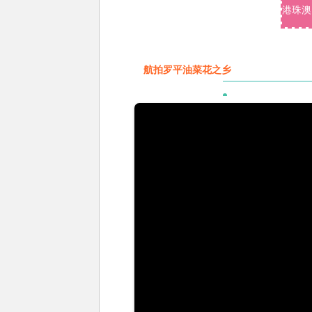
港珠澳
航拍罗平油菜花之乡