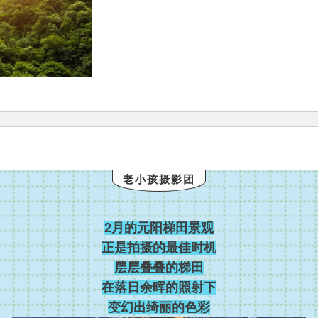
老小孩摄影团
2月的元阳梯田景观
正是拍摄的最佳时机
层层叠叠的梯田
在落日余晖的照射下
变幻出绮丽的色彩