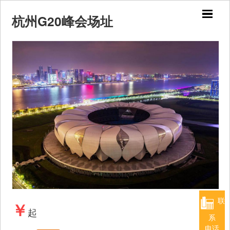
杭州G20峰会场址
联
￥
起
系
电话