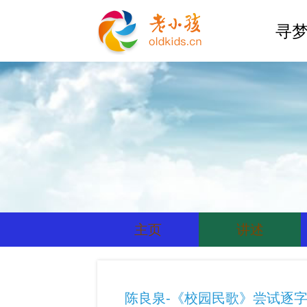
寻梦
主页
讲述
陈良泉-《校园民歌》尝试逐