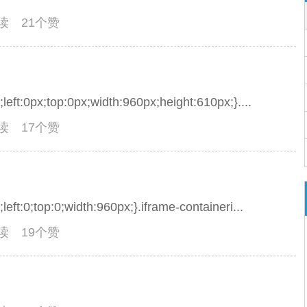
阅读 21个赞
e;left:0px;top:0px;width:960px;height:610px;}....
阅读 17个赞
;left:0;top:0;width:960px;}.iframe-containeri...
阅读 19个赞