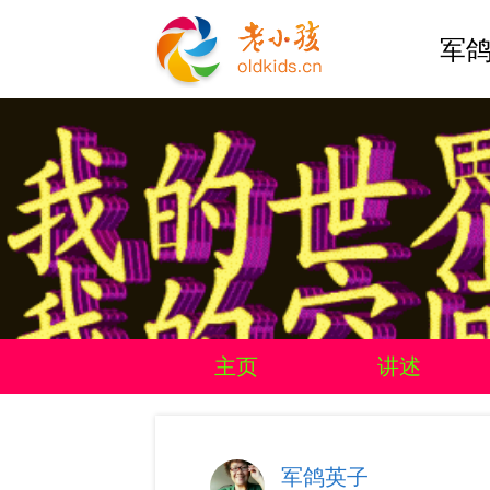
军鸽
主页
讲述
军鸽英子