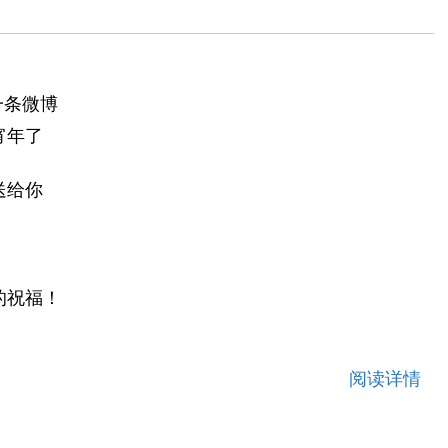
一条微博
宵年了
送给你
！
的祝福！
！
阅读详情