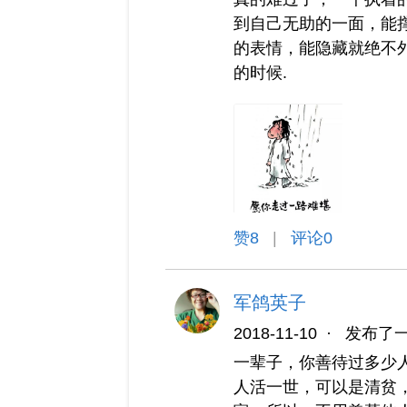
到自己无助的一面，能
的表情，能隐藏就绝不
的时候.
赞
8
|
评论0
军鸽英子
2018-11-10
·
发布了
一辈子，你善待过多少
人活一世，可以是清贫