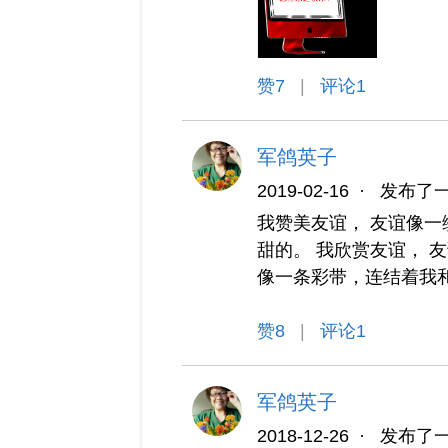
赞
7
|
评论1
军鸽英子
2019-02-16
·
发布了
我赞美友谊， 友谊像一
甜的。 我欣赏友谊， 
像一条彩带，连结着我
赞
8
|
评论1
军鸽英子
2018-12-26
·
发布了