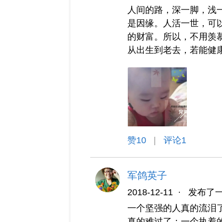
人间的路，深一脚，浅
是因缘。人活一世，可
的财富。所以，不用羡
从出生到老去，若能健康地
赞
10
|
评论1
军鸽英子
2018-12-11
·
发布了
一个坚强的人真的流泪
真的难过了；一个执着