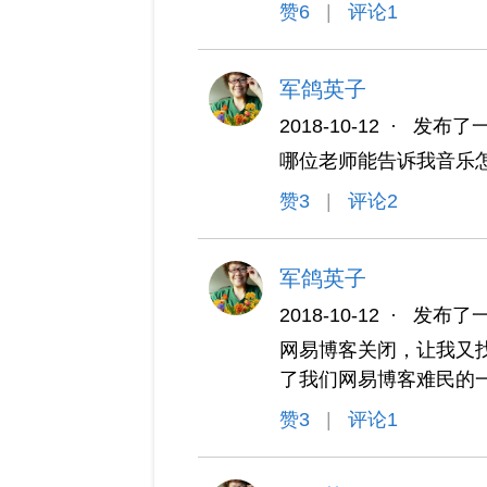
赞
6
|
评论1
军鸽英子
2018-10-12
·
发布了
哪位老师能告诉我音乐
赞
3
|
评论2
军鸽英子
2018-10-12
·
发布了
网易博客关闭，让我又找
了我们网易博客难民的
赞
3
|
评论1