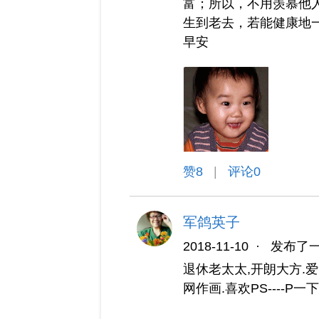
富；所以，不用羡慕他
生到老去，若能健康地
早安
赞
8
|
评论0
军鸽英子
2018-11-10
·
发布了
退休老太太,开朗大方.爱
网作画.喜欢PS----P一