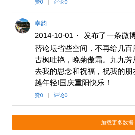
赞
0
|
评论0
幸韵
2014-10-01
·
发布了一条微
替论坛省些空间，不再给几百
古枫吐艳，晚菊傲霜。九九芳
去我的思念和祝福，祝我的朋
越年轻!国庆重阳快乐！
赞
0
|
评论0
加载更多数据