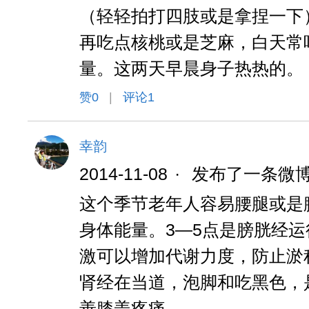
（轻轻拍打四肢或是拿捏一下
再吃点核桃或是芝麻，白天常
量。这两天早晨身子热热的。
赞
0
|
评论1
幸韵
2014-11-08
·
发布了一条微
这个季节老年人容易腰腿或是
身体能量。3—5点是膀胱经
激可以增加代谢力度，防止淤
肾经在当道，泡脚和吃黑色，
善膝盖疼痛。