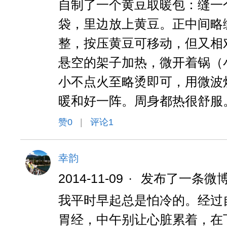
自制了一个黄豆取暖包：缝一
袋，里边放上黄豆。正中间略
整，按压黄豆可移动，但又相
悬空的架子加热，微开着锅（
小不点火至略烫即可，用微波
暖和好一阵。周身都热很舒服
赞
0
|
评论1
幸韵
2014-11-09
·
发布了一条微
我平时早起总是怕冷的。经过
胃经，中午别让心脏累着，在