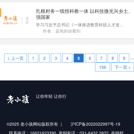
扎根村务一线悟科教一体 以科技微光兴乡土、
强国家
学习习近平总书记《一体推进教育科技人才发...
作者：蓝色的你看到
...
< 上一页
1
2
3
4
5
6
7
8
9
156
下一页 >
让你年轻 让你行
©2025 老小孩网站版权所有
｜
沪ICP备2022022997号-19
联系电话：16621623390 举报电话：021-6432 3922 举报邮