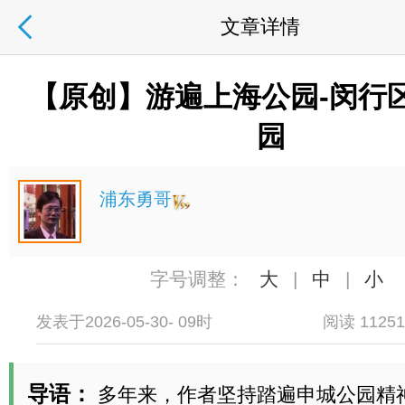
文章详情
【原创】游遍上海公园-闵行
园
浦东勇哥
字号调整：
大
|
中
|
小
发表于2026-05-30- 09时
阅读 1125
导语：
多年来，作者坚持踏遍申城公园精