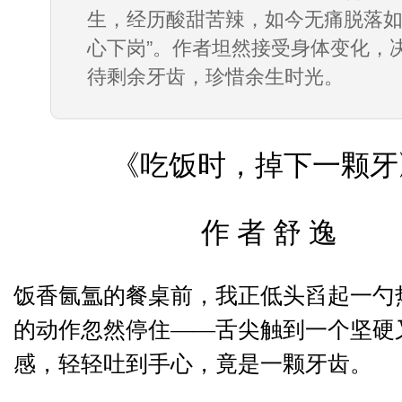
生，经历酸甜苦辣，如今无痛脱落如
心下岗”。作者坦然接受身体变化，
待剩余牙齿，珍惜余生时光。
《吃饭时，掉下一颗牙
作 者 舒 逸
饭香氤氲的餐桌前，我正低头舀起一勺
的动作忽然停住——舌尖触到一个坚硬
感，轻轻吐到手心，竟是一颗牙齿。