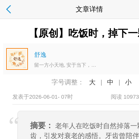
文章详情
【原创】吃饭时，掉下一
舒逸
留一方小天地, 安于当下，悦于本心。
字号调整：
大
|
中
|
小
发表于2026-06-01- 07时
阅读 1097
摘要：
老年人在吃饭时自然掉落一
齿，引发对衰老的感悟。牙齿曾陪