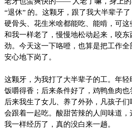
老牙也蛮爽快的—— 人老了嘛，身上
“退休” 的。这颗牙，跟了我大半辈子
硬骨头、花生米啥都能吃、能啃，可这
和我一样老了，慢慢地松动起来，咬东
劲。今天这一下咯噔，也算是把工作全
安心地下岗了。
这颗牙，为我打了大半辈子的工。年轻
饭嚼得香；后来条件好了，鸡鸭鱼肉也
后来我生了女儿、养了外孙，凡孩子们
会跟着一起吃。酸甜苦辣的人间味道，
我一样经历了，真的没白来一趟。