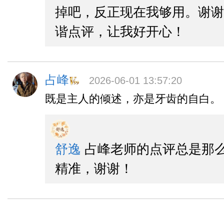
掉吧，反正现在我够用。谢谢
谐点评，让我好开心！
占峰
2026-06-01 13:57:20
既是主人的倾述，亦是牙齿的自白。
舒逸
占峰老师的点评总是那
精准，谢谢！