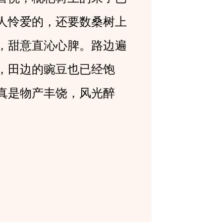
人怜爱的，还要数桑树上
，甜意直沁心脾。路边遍
，田边的豌豆也已经饱
真是物产丰饶，风光醉