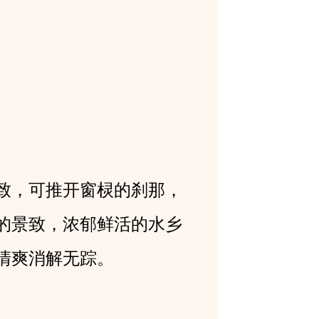
致，可推开窗棂的刹那，
的景致，浓郁鲜活的水乡
清爽消解无踪。