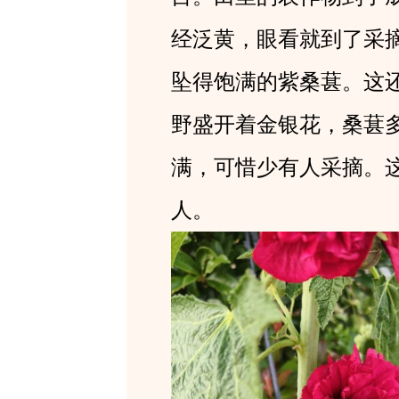
经泛黄，眼看就到了采
坠得饱满的紫桑葚。这
野盛开着金银花，桑葚
满，可惜少有人采摘。
人。