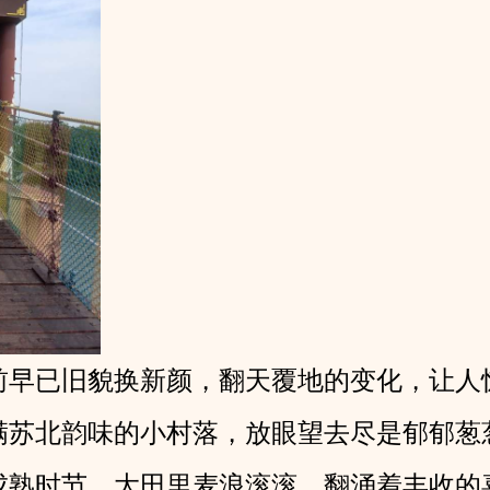
前早已旧貌换新颜，翻天覆地的变化，让人
满苏北韵味的小村落，放眼望去尽是郁郁葱
成熟时节，大田里麦浪滚滚，翻涌着丰收的