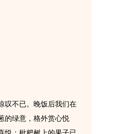
惊叹不已。晚饭后我们在
葱的绿意，格外赏心悦
喜悦；枇杷树上的果子已