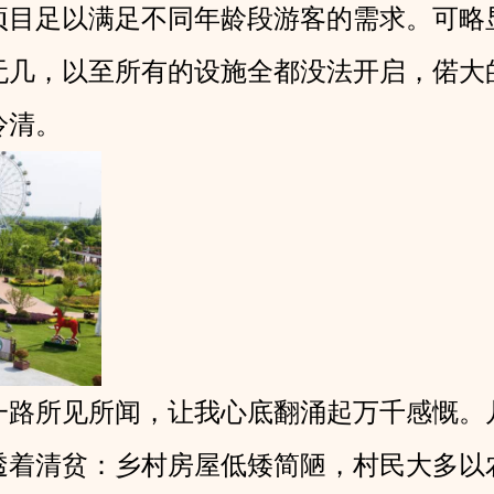
项目足以满足不同年龄段游客的需求。可略
无几，以至所有的设施全都没法开启，偌大
冷清。
一路所见所闻，让我心底翻涌起万千感慨。
透着清贫：乡村房屋低矮简陋，村民大多以