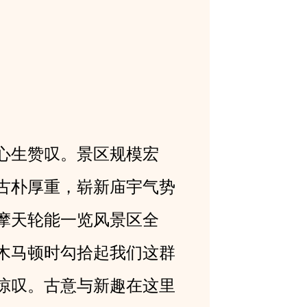
心生赞叹。景区规模宏
古朴厚重，崭新庙宇气势
摩天轮能一览风景区全
木马顿时勾拾起我们这群
惊叹。古意与新趣在这里