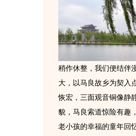
稍作休整，我们便结伴
大，以马良故乡为契入
恢宏，三面观音铜像静
貌，马良索道惊险有趣
老小孩的幸福的童年回