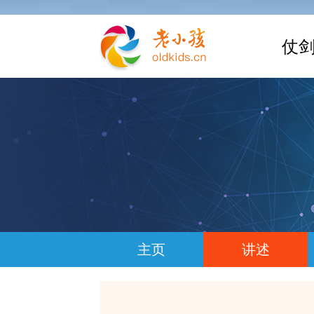
仗剑
主页
讲述