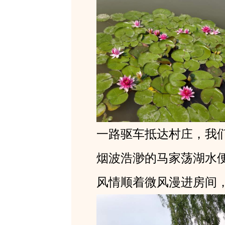
一路驱车抵达村庄，我
烟波浩渺的马家荡湖水
风情顺着微风漫进房间