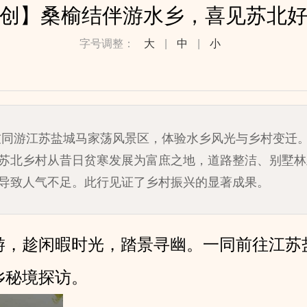
创】桑榆结伴游水乡，喜见苏北
字号调整：
大
|
中
|
小
友同游江苏盐城马家荡风景区，体验水乡风光与乡村变迁
苏北乡村从昔日贫寒发展为富庶之地，道路整洁、别墅林
导致人气不足。此行见证了乡村振兴的显著成果。
游，趁闲暇时光，踏景寻幽。一同前往江苏
乡秘境探访。