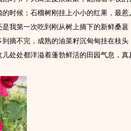
摘的时候；石榴树刚挂上小小的红果，最惹
还是我第一次吃到刚从树上摘下的新鲜桑葚
多到摘不完，成熟的油菜籽沉甸甸挂在枝头
这儿处处都洋溢着蓬勃鲜活的田园气息，真