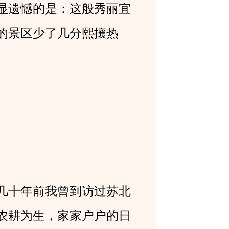
显遗憾的是：这般秀丽宜
的景区少了几分熙攘热
几十年前我曾到访过苏北
农耕为生，家家户户的日