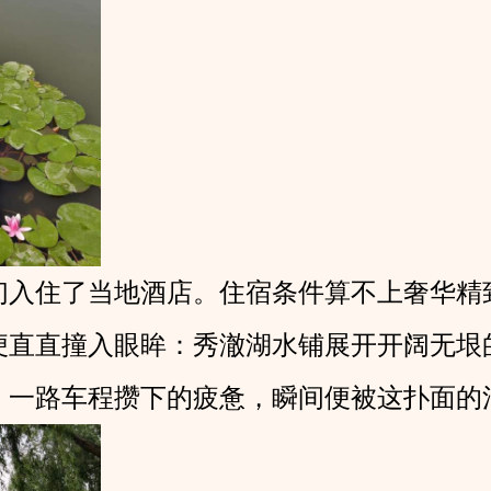
们入住了当地酒店。住宿条件算不上奢华精
便直直撞入眼眸：秀澈湖水铺展开开阔无垠
，一路车程攒下的疲惫，瞬间便被这扑面的