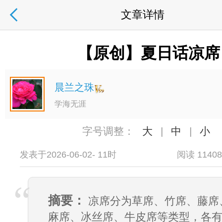
文章详情
【原创】夏日话凉席
晨兰之珠
学海无涯
字号调整：
大
|
中
|
小
发表于2026-06-02- 11时
阅读 1140
摘要：
凉席分为草席、竹席、藤席
麻席、冰丝席、牛皮席等类型，各