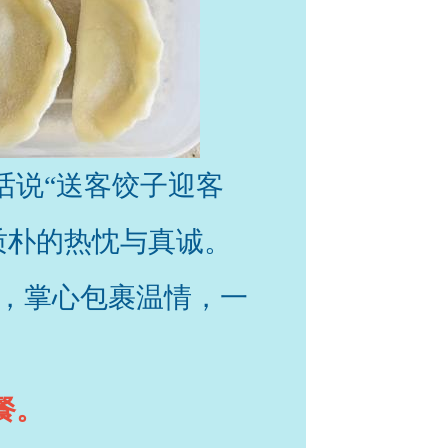
话说“送客饺子迎客
质朴的热忱与真诚。
，掌心包裹温情，一
餐。