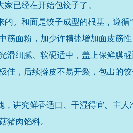
大家已经在开始包饺子了。
来的。和面是饺子成型的根基，遵循“
中筋面粉，加少许精盐增加面皮筋性
光滑细腻、软硬适中，盖上保鲜膜醒
极佳，后续擀皮不易开裂，包出的饺
魂，讲究鲜香适口、干湿得宜。主人
菇猪肉馅料。