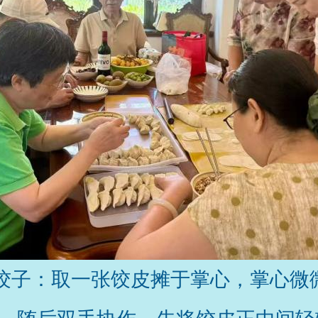
饺子：取一张饺皮摊于掌心，掌心微