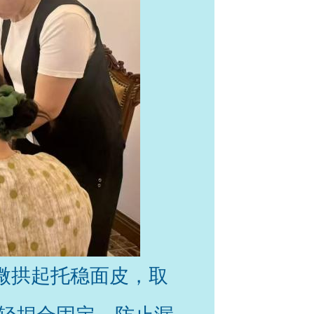
微拱起托稳面皮，取