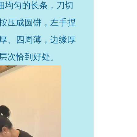
细均匀的长条，刀切
按压成圆饼，左手捏
厚、四周薄，边缘厚
层次恰到好处。