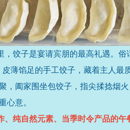
里，饺子是宴请宾朋的最高礼遇。俗
、皮薄馅足的手工饺子，藏着主人最
聚，阖家围坐包饺子，指尖揉捻烟火
重心意。
作、纯自然元素、当季时令产品的午