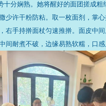
势十分娴熟。她将醒好的面团搓成粗
撒少许干粉防粘。取一枚面剂，掌心
，右手持擀面杖匀速推擀。面皮中间
中间耐煮不破，边缘易熟软糯，口感