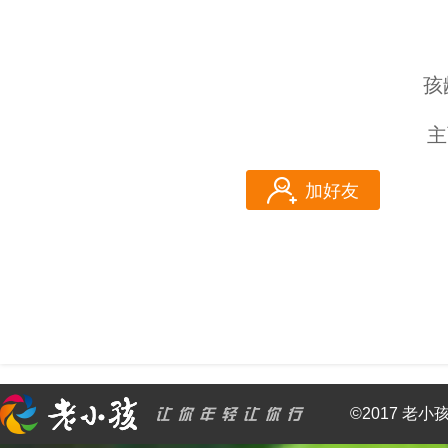
孩
主
加好友
©2017 老