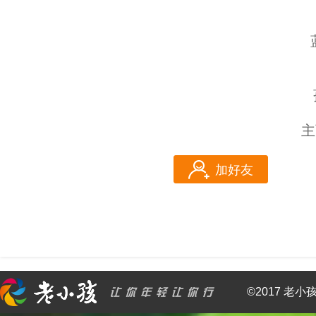
主
加好友
©2017 老