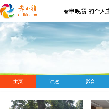
春申晚霞 的个人
主页
讲述
影音