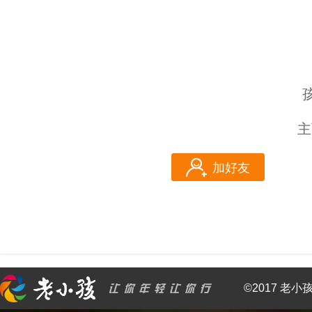
主
加好友
©2017 老