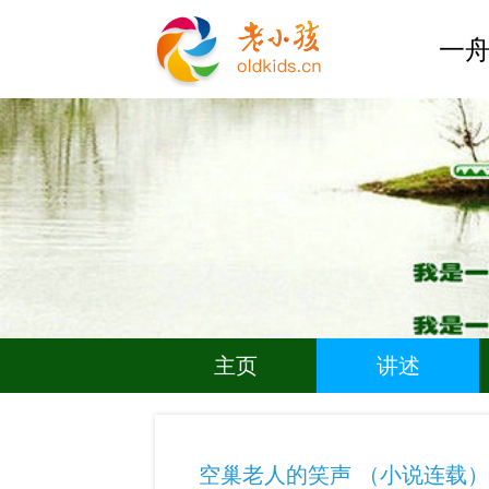
一舟
主页
讲述
空巢老人的笑声 （小说连载