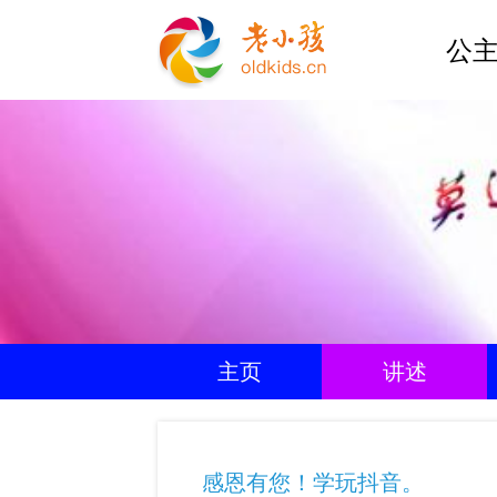
公主
主页
讲述
感恩有您！学玩抖音。