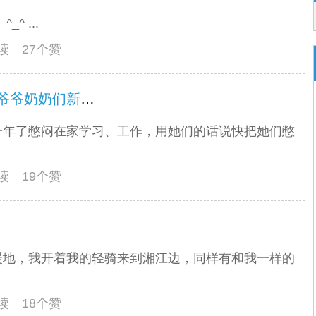
 ...
阅读 27个赞
海那边的小朋友祝福老小孩的爷爷奶奶们新年好！
一年了憋闷在家学习、工作，用她们的话说快把她们憋
阅读 19个赞
暖地，我开着我的轻骑来到湘江边，同样有和我一样的
阅读 18个赞