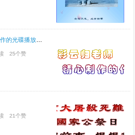
学习彩云归老师音画代码： 制作的光碟播放器 殇雪
阅读 25个赞
阅读 21个赞