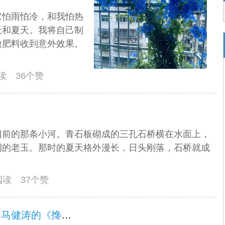
它怕雨怕冷，和我怕热
天和夏天。我将自己制
做肥料收到意外效果。
阅读 36个赞
门前的那条小河。青石板砌成的三孔石桥横在水面上，
润的老玉。那时的夏天格外漫长，日头刚落，石桥就成
人阅读 37个赞
请欣赏一庆老师倾情演唱的----马健涛的《搀扶》