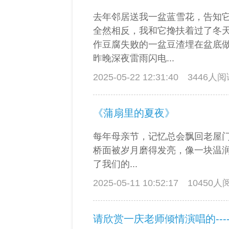
去年邻居送我一盆蓝雪花，告知
全然相反，我和它搀扶着过了冬
作豆腐失败的一盆豆渣埋在盆底
昨晚深夜雷雨闪电...
2025-05-22 12:31:40
3446人
《蒲扇里的夏夜》
每年母亲节，记忆总会飘回老屋
桥面被岁月磨得发亮，像一块温
了我们的...
2025-05-11 10:52:17
10450