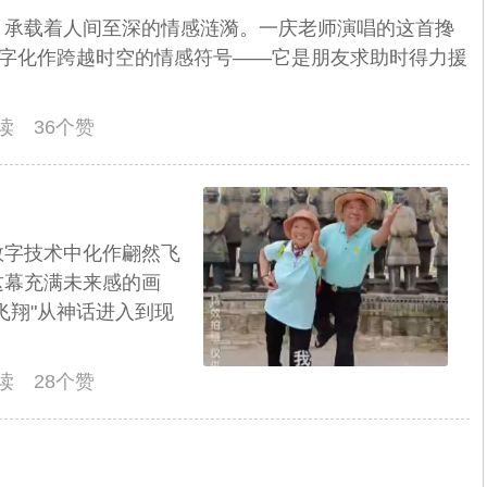
，承载着人间至深的情感涟漪。一庆老师演唱的这首搀
二字化作跨越时空的情感符号——它是朋友求助时得力援
阅读 36个赞
数字技术中化作翩然飞
这幕充满未来感的画
飞翔"从神话进入到现
阅读 28个赞