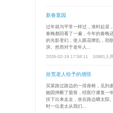
新春逛园
过年就与平常一样过，准时起居
春晚都回看了一遍，今年的春晚
的光影变幻，使人眼花缭乱，劲
湃。然而对于老年人...
2026-02-19 17:58:11
10681
拾荒老人给予的感悟
买菜路过路边的一排座椅，见到
她因摔断了股骨，经医疗康复一
扶下出来走走，坐在路边晒太阳
时一位老太从我们...