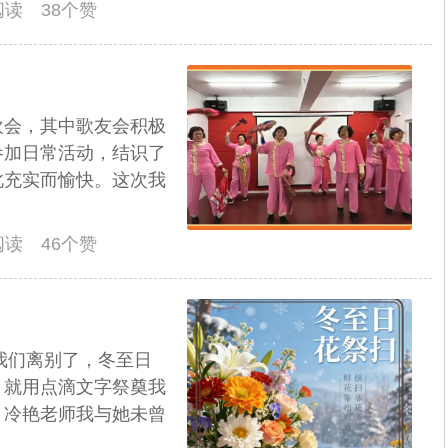
人阅读 38个赞
欢会，其中歌友会积极
参加日常活动，结识了
此充实而愉快。这次我
人阅读 46个赞
与我们离别了，冬至日
。就用点滴文字祭奠我
。冷艳老师我与她未曾