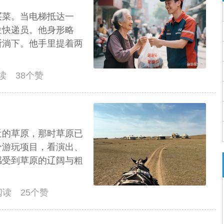
买菜。当电梯抵达一
位快递员。他身形略
断淌下。他手里提着两
阅读 38个赞
近的草原，那时草原已
个游玩项目，看演出、
感受到草原的辽阔与粗
人阅读 25个赞