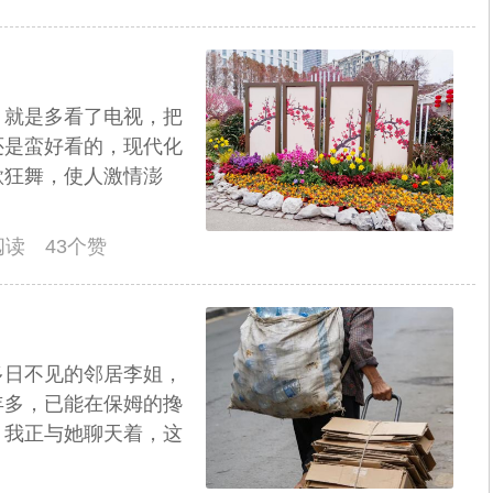
，就是多看了电视，把
还是蛮好看的，现代化
歌狂舞，使人激情澎
人阅读 43个赞
多日不见的邻居李姐，
年多，已能在保姆的搀
。我正与她聊天着，这