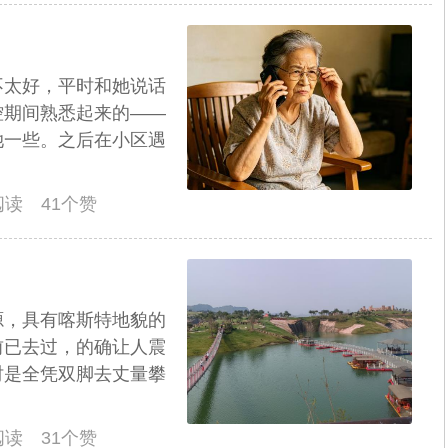
不太好，平时和她说话
控期间熟悉起来的——
她一些。之后在小区遇
人阅读 41个赞
源，具有喀斯特地貌的
前已去过，的确让人震
时是全凭双脚去丈量攀
人阅读 31个赞