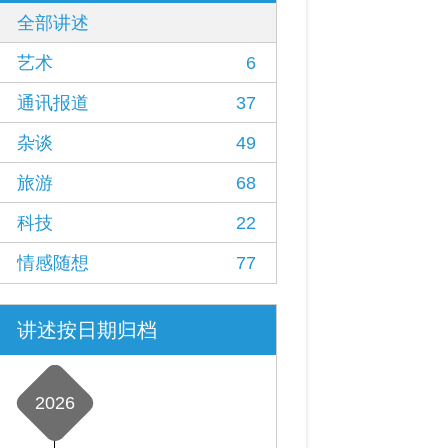
全部讲述
艺术
6
通讯报道
37
杂谈
49
旅游
68
科技
22
情感随想
77
讲述按日期归档
2026