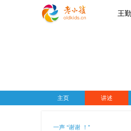
王勤
主页
讲述
一声 “谢谢 ！”