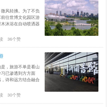
，微风轻拂。为了不负
车前往世博文化园区游
树木沐浴在自动喷洒器
阅读 36个赞
游
的是，旅游不单是看山
学习已渗透到方方面
书，诗和远方结合融合
阅读 30个赞