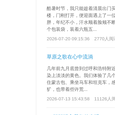
酷暑时节，我只能趁着清晨出门
楼，门刚打开，便迎面遇上了一
胖，年纪不小，汗水顺着脸颊不
个包装袋，装着六瓶五...
2026-07-20 09:15:36
2770人
草原之歌在心中流淌
几年前九月底曾到过呼和浩特附
染上淡淡的黄色。我们体验了几
住蒙古包、乘坐马车和坦克车，
犷，也带着些许荒...
2026-07-13 15:43:58
11126