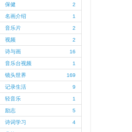
保健
2
名画介绍
1
音乐片
2
视频
2
诗与画
16
音乐台视频
1
镜头世界
169
记录生活
9
轻音乐
1
励志
5
诗词学习
4