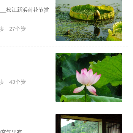
 __松江新浜荷花节赏
阅读 27个赞
阅读 43个赞
空气里有...