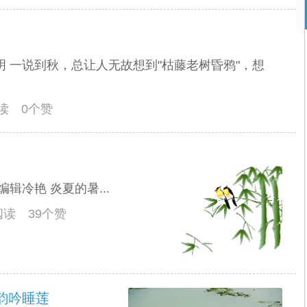
明 一说到秋，总让人无故想到"枯藤老树昏鸦"，想
阅读 0个赞
辑冷艳 炎夏的暑...
人阅读 39个赞
古韵吟睡莲