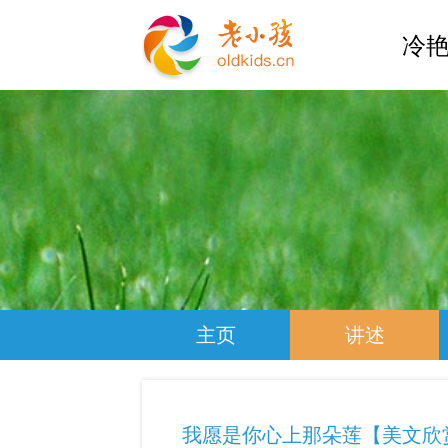
冷艳
主页
讲述
我愿是你心上那朵莲【美文欣