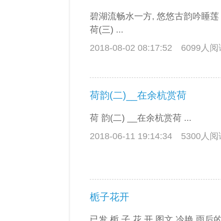
碧湖流畅水一方, 悠悠古韵吟睡莲
荷(三) ...
2018-08-02 08:17:52
6099人
荷韵(二)__在余杭赏荷
荷 韵(二) __在余杭赏荷 ...
2018-06-11 19:14:34
5300人
栀子花开
已发 栀 子 花 开 图文 冷艳 雨后的