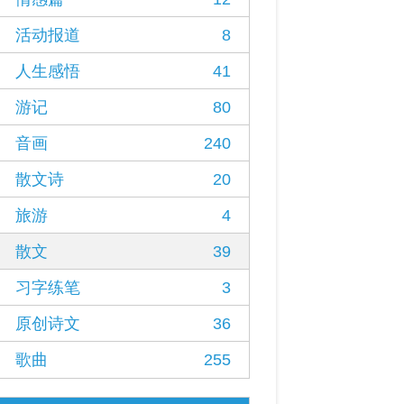
活动报道
8
人生感悟
41
游记
80
音画
240
散文诗
20
旅游
4
散文
39
习字练笔
3
原创诗文
36
歌曲
255