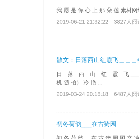
我 愿 是 你 心 上 那 朵 莲 素材网
2019-06-21 21:32:22
3827人
日 落 西 山 红 霞 飞 ___
机 随 拍） 冷 艳 ...
2019-03-24 20:18:18
6487人
初冬荷韵___在古猗园
初 冬 荷 韵 __在 古 猗 园 图 