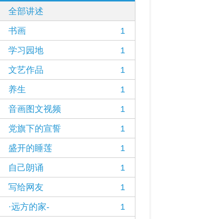
全部讲述
书画
1
学习园地
1
文艺作品
1
养生
1
音画图文视频
1
党旗下的宣誓
1
盛开的睡莲
1
自己朗诵
1
写给网友
1
·远方的家-
1