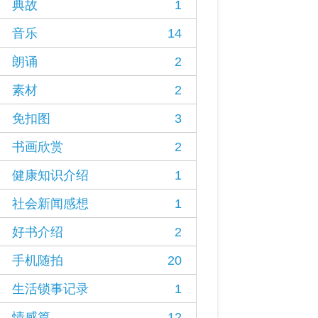
典故
1
音乐
14
朗诵
2
素材
2
免扣图
3
书画欣赏
2
健康知识介绍
1
社会新闻感想
1
好书介绍
2
手机随拍
20
生活锁事记录
1
情感篇
12