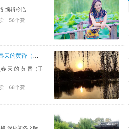
络 编辑冷艳 ...
阅读 56个赞
散文：日落西山红霞飞＿＿＿春天的黄昏（手机随拍）
春 天 的 黄 昏（手
阅读 68个赞
文 冷艳 深秋初冬之际，