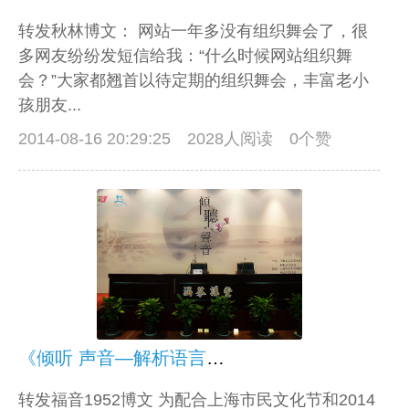
转发秋林博文： 网站一年多没有组织舞会了，很
多网友纷纷发短信给我：“什么时候网站组织舞
会？”大家都翘首以待定期的组织舞会，丰富老小
孩朋友...
2014-08-16 20:29:25
2028人阅读 0个赞
《倾听 声音—解析语言艺术》--宋怀强主讲
转发福音1952博文 为配合上海市民文化节和2014