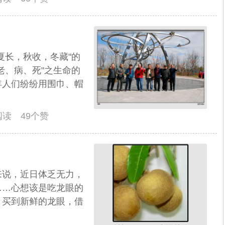
夏长，秋收，冬藏"的
老、病、死"之生命的
年人们纷纷用围巾、帽
人阅读 49个赞
来说，近日体乏无力，
……心想该是吃龙眼的
，买到新鲜的龙眼，借