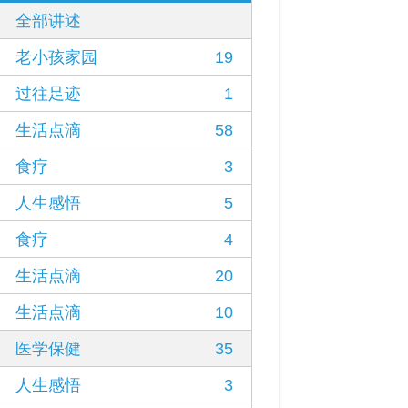
全部讲述
老小孩家园
19
过往足迹
1
生活点滴
58
食疗
3
人生感悟
5
食疗
4
生活点滴
20
生活点滴
10
医学保健
35
人生感悟
3