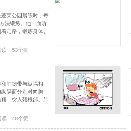
在蓬莱公园晨练时，每
的方法锻炼。他一面听
倒着走路，锻炼身体。
人阅读 53个赞
根和肺韧带与纵隔相
和纵隔面分别对向胸
膜顶，突入颈根部。肺
人阅读 48个赞