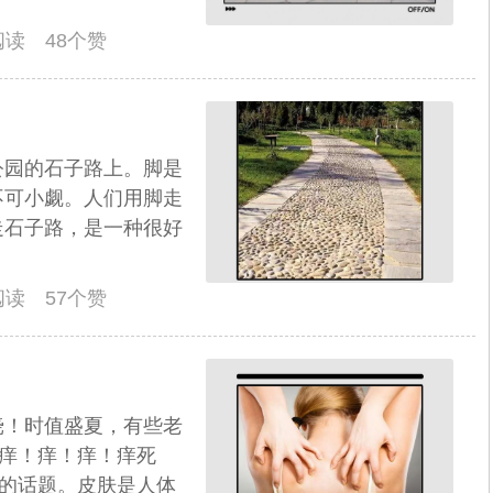
人阅读 48个赞
公园的石子路上。脚是
不可小觑。人们用脚走
走石子路，是一种很好
人阅读 57个赞
挠！时值盛夏，有些老
，痒！痒！痒！痒死
"的话题。皮肤是人体