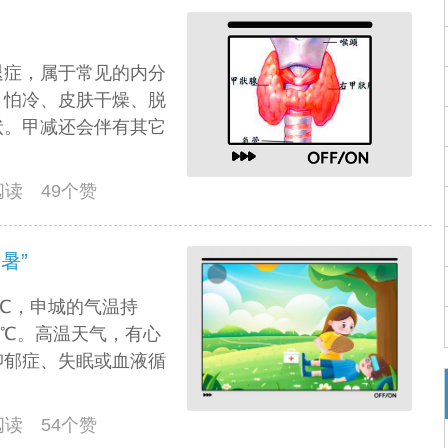
退症，属于常见的内分
、怕冷、皮肤干燥、脱
状。甲减还会伴有其它
人阅读 49个赞
暑”
8℃，申城的气温持
0℃。高温天气，有心
抑郁症、失眠或血液循
人阅读 54个赞