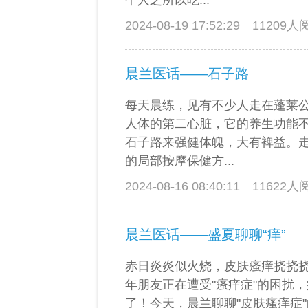
个人之所以吃...
2024-08-19 17:52:29
11209
晨兰医话——石子路
每天晨练，见有不少人走在蓬莱
人体的第二心脏，它的养生功能
石子路来强健体魄，大有裨益。
的局部按摩保健方...
2024-08-16 08:40:11
11622
晨兰医话——盛夏聊聊“痒”
赤日炎炎似火烧，皮肤瘙痒挠挠
年朋友正在遭受"瘙痒症"的困扰
了！今天，晨兰聊聊"皮肤瘙痒症