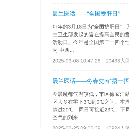
晨兰医话——“全国爱肝日”
每年的3月18日为"全国护肝日"，
由卫生部发起的旨在提高全民的
活动日。今年是全国第二十四个"
为"中西...
2025-03-08 10:47:26
10433
晨兰医话——冬春交替“捂一捂
今晨魔都气温较低，市区徐家汇站
区大多在零下3℃到0℃之间。本
超过20℃，周日可接近23℃。
空气的到来...
2025-02-25 09:06:39
10924