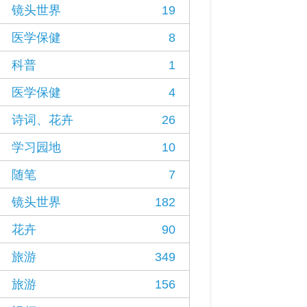
镜头世界
19
医学保健
8
科普
1
医学保健
4
诗词、花卉
26
学习园地
10
随笔
7
镜头世界
182
花卉
90
旅游
349
旅游
156