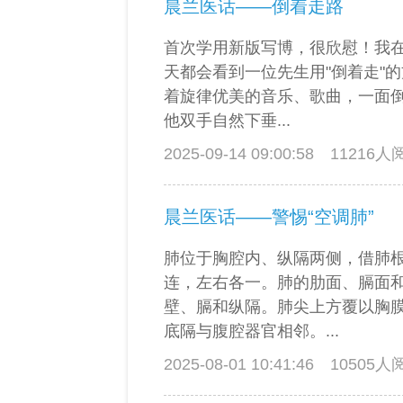
晨兰医话——倒着走路
首次学用新版写博，很欣慰！我
天都会看到一位先生用"倒着走"
着旋律优美的音乐、歌曲，一面
他双手自然下垂...
2025-09-14 09:00:58
11216
晨兰医话——警惕“空调肺”
肺位于胸腔内、纵隔两侧，借肺
连，左右各一。肺的肋面、膈面
壁、膈和纵隔。肺尖上方覆以胸
底隔与腹腔器官相邻。...
2025-08-01 10:41:46
10505