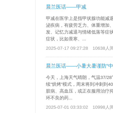
晨兰医话——甲减
甲减在医学上是指甲状腺功能减
泌疾病，有疲劳乏力、体重增加
发、记忆力减退与情绪低落等症
症状，比如畏寒、...
2025-07-17 09:27:28
10638
晨兰医话——小暑大暑谨防“中
今天，上海天气晴朗，气温37/2
续"烘烤"模式，周末将到冲刺到4
脏病、高血压，或正在服用治疗
环不良的药...
2025-07-01 03:33:02
10998