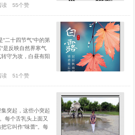
人阅读 55个赞
是"二十四节气"中的第
露"是反映自然界寒气
气转守为攻，白昼有阳
人阅读 51个赞
密集突起，这些小突起
"。每个舌乳头上面又
把它叫作"味蕾"。每