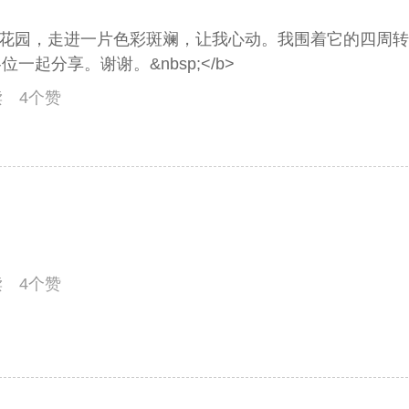
小花园，走进一片色彩斑斓，让我心动。我围着它的四周
起分享。谢谢。&nbsp;</b>
读 4个赞
读 4个赞