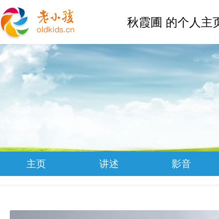
秋霞圃 的个人主
主页
讲述
影音