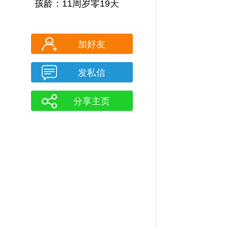
孩龄：11周岁零19天
加好友
发私信
分享主页