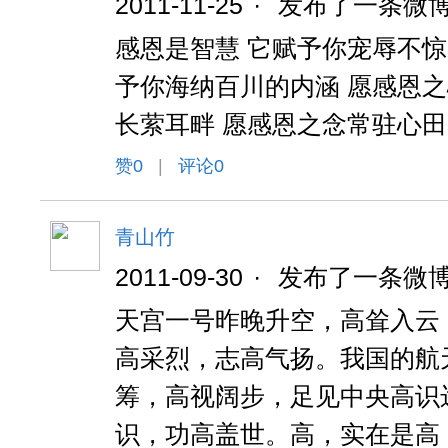
2011-11-25
·
发布了一条微
感恩是智慧 它赋予你宠辱不惊
予你海纳百川的内涵 愿感恩之
长萦耳畔 愿感恩之念常驻心田
赞
0
|
评论0
青山竹
2011-09-30
·
发布了一条微
天宫一号昨晚升空，高耸入云
高采烈，志高气扬。我国的航
筹，高视阔步，足见中央高识
识，功高盖世。高，实在是高