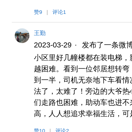
赞
9
|
评论1
王勤
2023-03-29
·
发布了一条微
小区里好几幢楼都在装电梯，
越困难。看到一位邻居想转弯
到一半，司机无奈地下车看情
法了，太难了！旁边的大爷热
们走路也困难，助动车也进不
高，人人想追求幸福生活，可
赞
10
|
评论2