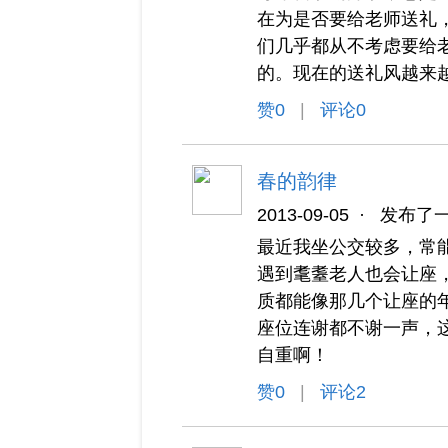
在为是否要给老师送礼
们几乎都从不考虑要给
的。现在的送礼风越来
赞
0
|
评论0
春的韵律
2013-09-05
·
发布了
最近我坐公交较多，常
遇到耄耋老人也会让座
质都能像那几个让座的
座位连谢都不谢一声，
自重啊！
赞
0
|
评论2