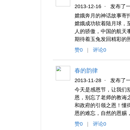
2013-12-16
·
发布了
嫦娥奔月的神话故事寄
嫦娥成功软着陆月球，
人的骄傲，中国的航天
期待着玉兔发回精彩的
赞
0
|
评论0
春的韵律
2013-11-28
·
发布了
今天是感恩节，让我们
恩，别忘了老师的教诲
和政府的引领之恩！懂
恩的难忘，自然的恩赐
赞
0
|
评论0