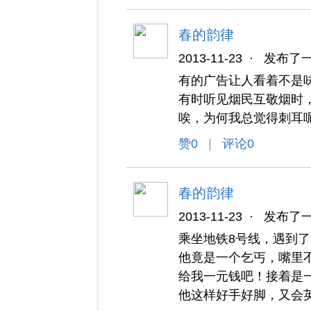
春的韵律
2013-11-23
·
发布了
有的广告让人看着不是味
有时听见烟民互敬烟时，
唉，为何我总觉得刺耳
赞
0
|
评论0
春的韵律
2013-11-23
·
发布了
乘坐地铁8号线，遇到
他竟是一个乞丐，嘴里
给我一元钱吧！接着是
他这样好手好脚，又会