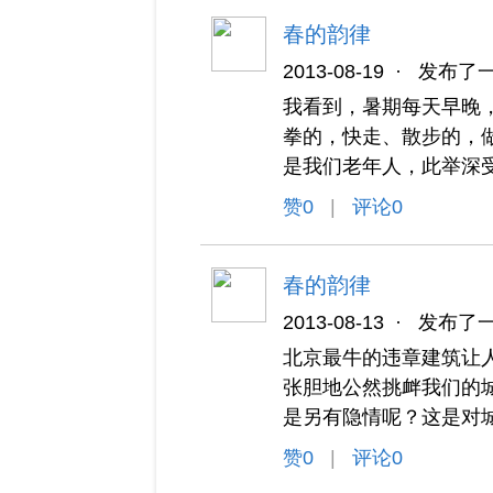
春的韵律
2013-08-19
·
发布了
我看到，暑期每天早晚
拳的，快走、散步的，
是我们老年人，此举深
赞
0
|
评论0
春的韵律
2013-08-13
·
发布了
北京最牛的违章建筑让
张胆地公然挑衅我们的
是另有隐情呢？这是对
赞
0
|
评论0