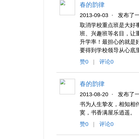
春的韵律
2013-09-03
·
发布了
取消学校重点班是大好
班、兴趣班等名目，让
升学率！最担心的就是
要得到学校领导从心底
赞
0
|
评论0
春的韵律
2013-08-20
·
发布了
书为人生挚友，相知相
寞，书香满屋乐逍遥。
赞
0
|
评论0