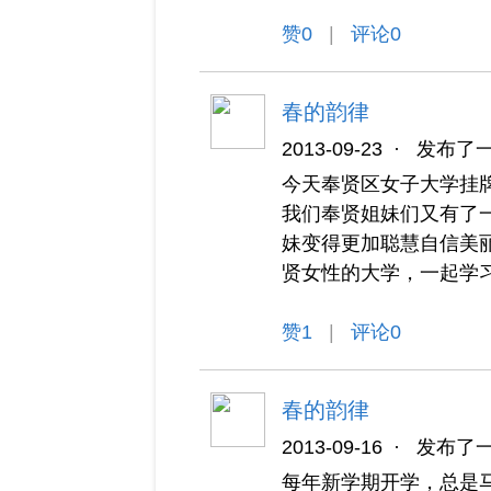
赞
0
|
评论0
春的韵律
2013-09-23
·
发布了
今天奉贤区女子大学挂
我们奉贤姐妹们又有了
妹变得更加聪慧自信美
贤女性的大学，一起学
赞
1
|
评论0
春的韵律
2013-09-16
·
发布了
每年新学期开学，总是