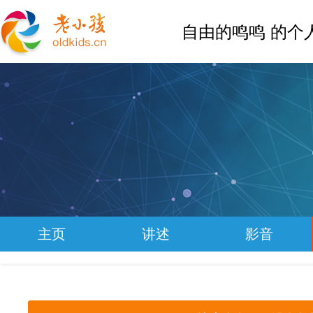
自由的鸣鸣 的个
主页
讲述
影音