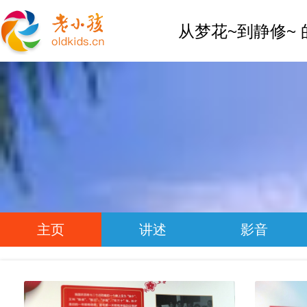
从梦花~到静修~
主页
讲述
影音