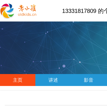
13331817809
主页
讲述
影音