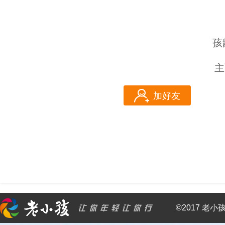
孩
主
加好友
©2017 老