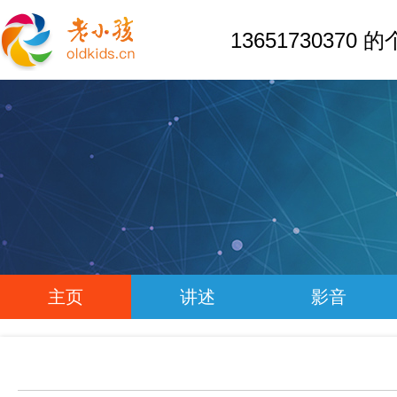
13651730370
主页
讲述
影音