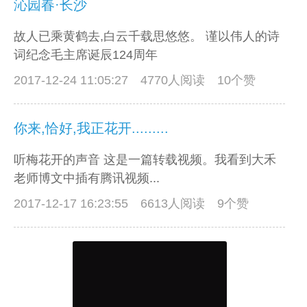
沁园春·长沙
故人已乘黄鹤去,白云千载思悠悠。 谨以伟人的诗
词纪念毛主席诞辰124周年
2017-12-24 11:05:27
4770人阅读 10个赞
你来,恰好,我正花开.........
听梅花开的声音 这是一篇转载视频。我看到大禾
老师博文中插有腾讯视频...
2017-12-17 16:23:55
6613人阅读 9个赞