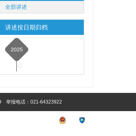
全部讲述
讲述按日期归档
2025
2025
年
1
月
2025
1
年
篇
2025
9
举报电话：021-64323922
4
年
月
5
1
月
篇
2025
1