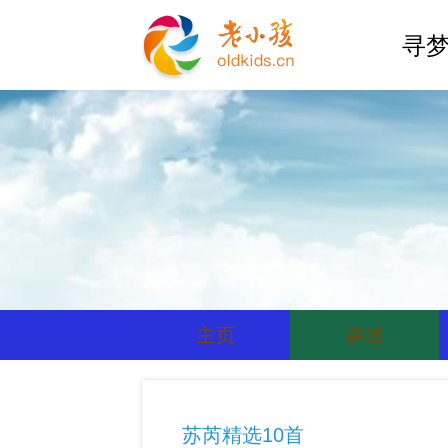
寻梦
主页
讲述
苏芮精选10首