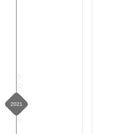
1
月
1
篇
2022
年
2022
11
年
月
12
8
2021
月
篇
12
篇
2021
年
1