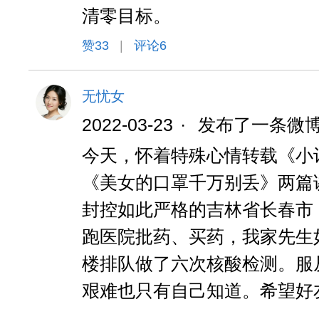
清零目标。
赞
33
|
评论6
无忧女
2022-03-23
·
发布了一条微
今天，怀着特殊心情转载《小词
《美女的口罩千万别丢》两篇
封控如此严格的吉林省长春市
跑医院批药、买药，我家先生
楼排队做了六次核酸检测。服
艰难也只有自己知道。希望好