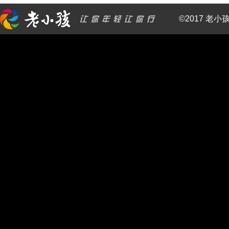
©2017 老