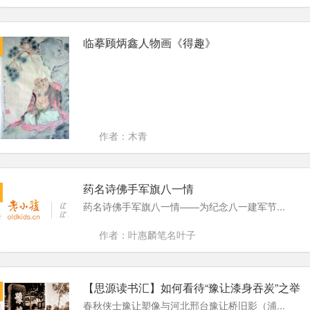
临摹顾炳鑫人物画《得趣》
作者：木青
药名诗佛手军旗八一情
药名诗佛手军旗八一情——为纪念八一建军节...
作者：叶惠麟笔名叶子
【思源读书汇】如何看待“豫让漆身吞炭”之举
春秋侠士豫让塑像与河北邢台豫让桥旧影（浦...