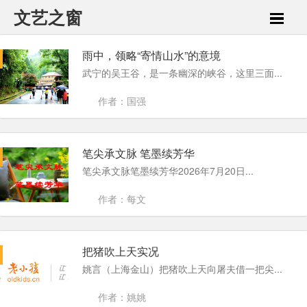
文艺之窗
雨中，领略“寄情山水”的意境
武宁的吴王谷，是一条幽深的峡谷，这里三面...
作者：国强
笔尖承文脉 笔墨续芳华
笔尖承文脉笔墨续芳华2026年7月20日...
作者：每文
把猪吹上天实况
姚言（上海金山）把猪吹上天向屠夫借一把尖...
作者：姚姚