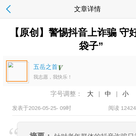
文章详情
【原创】警惕抖音上诈骗 守
袋子”
五岳之首
我志愿，我快乐！
字号调整：
大
|
中
|
小
发表于2026-05-25- 09时
阅读 1242