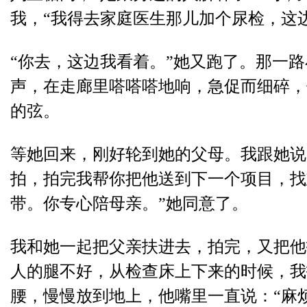
我，“我得去家庭医生那儿加个尿检，这
“你去，这边我看着。”她又跑了。那一
声，在走廊里嗒嗒嗒地响，急促而细碎，
的弦。
等她回来，刚好轮到她的父母。我跟她说
拍，拍完我帮你把他送到下一个项目，找
带。你专心陪母亲。”她同意了。
我和她一起把父亲扶进去，拍完，又把他
人的腿不好，从检查床上下来的时候，我
腰，慢慢放到地上，他嘴里一直说：“麻