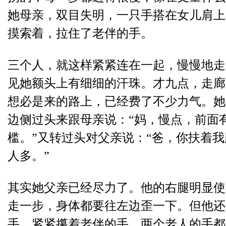
她母亲，双目失明，一只手搭在女儿肩上
摸索着，拉住了老伴的手。
三个人，就这样紧紧连在一起，慢慢地走
见她额头上有细细的汗珠。才九点，走廊
想必是来的路上，已经费了不少力气。她
边侧过头来跟母亲说：“妈，慢点，前面
槛。”又转过头对父亲说：“爸，你扶着
人多。”
其实她父亲已经尽力了。他的右腿明显使
走一步，身体都要往左边歪一下。但他还
手，紧紧攥着老伴的手。两个老人的手都