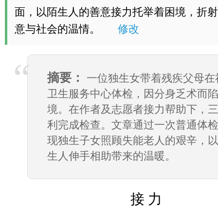
面，以陌生人的善意接力托举着困境，折射
意与社会的温情。
修改
摘要：
一位独生女带着残疾父母在
卫生服务中心体检，因分身乏术而
境。在作者及志愿者接力帮助下，
利完成检查。文章通过一次普通体
现独生子女照顾失能老人的艰辛，
生人伸手相助带来的温暖。
接 力