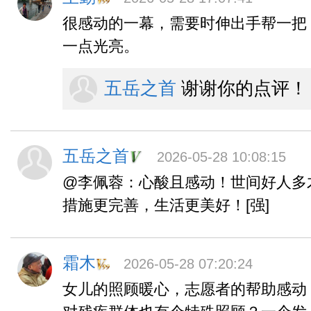
很感动的一幕，需要时伸出手帮一把
一点光亮。
五岳之首
谢谢你的点评！
五岳之首
2026-05-28 10:08:15
@李佩蓉：心酸且感动！世间好人多
措施更完善，生活更美好！[强]
霜木
2026-05-28 07:20:24
女儿的照顾暖心，志愿者的帮助感动