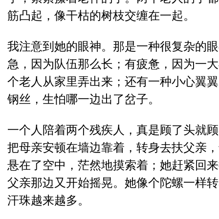
筋凸起，像干枯的树枝交缠在一起。
我注意到她的眼神。那是一种很复杂的眼
急，因为队伍那么长；有疲惫，因为一大
个老人从家里弄出来；还有一种小心翼翼
钢丝，生怕哪一边出了岔子。
一个人陪着两个残疾人，真是顾了头就顾
把母亲安顿在墙边靠着，转身去扶父亲，
悬在了空中，茫然地摸索着；她赶紧回来
父亲那边又开始摇晃。她像个陀螺一样转
汗珠越来越多。