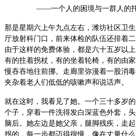
——一个人的困境与一群人的
那是星期六上午九点左右，潍坊社区卫生
厅放射科门口，前来体检的队伍还排着二
由于这样的免费体验，都是六十五岁以上
有的拄着拐杖，有的坐着轮椅，有的由家
慢吞吞地往前挪。走廊里弥漫着一股消毒
夹杂着老人们低低的咳嗽声和说话声。
就在这时，我看见了她。一个三十多岁的
个子，穿着一件洗得发白深蓝色外套，头
脑后。她左边是她父亲，腿脚残疾，走起
拐的，每一步都迈得很慢，像在丈量什么