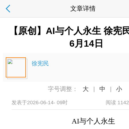
文章详情
【原创】AI与个人永生 徐宪民 
6月14日
徐宪民
字号调整：
大
|
中
|
小
发表于2026-06-14- 09时
阅读 114
AI与个人永生