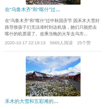
在“乌鲁木齐”和“喀什”过中秋国庆节
在"乌鲁木齐"和"喀什"过中秋国庆节 因禾木大雪封
路导致孩子们无法准时到达机场，她们只能把去
喀什的机票退了。改乘当晚的火车去乌市...
2020-10-17 22:19:13
5665人阅读 25个赞
禾木的大雪和五彩滩的火烧云