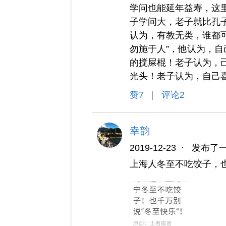
学问也能延年益寿，这
子学问大，老子就比孔
认为，有教无类，谁都
勿施于人”，他认为，
的搅屎棍！老子认为，
光头！老子认为，自己
赞
7
|
评论2
幸韵
2019-12-23
·
发布了
上海人冬至不吃饺子，