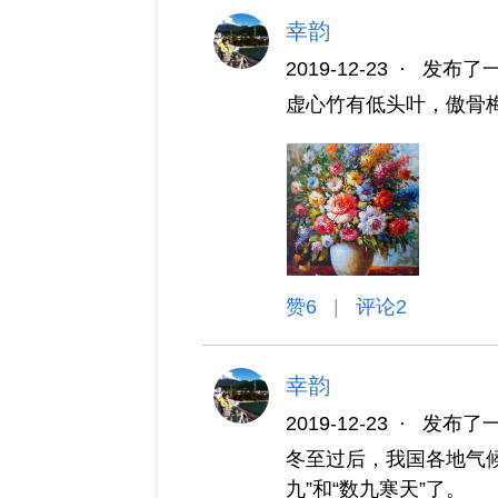
幸韵
2019-12-23
·
发布了
虚心竹有低头叶，傲骨
赞
6
|
评论2
幸韵
2019-12-23
·
发布了
冬至过后，我国各地气
九”和“数九寒天”了。