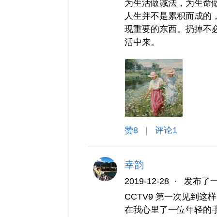
为生活做减法，为生命
人生并不是累积而成的
现重要的东西。扔掉不
活中来。
赞
8
|
评论1
幸韵
2019-12-28
·
发布了
CCTV9 第一次见到
在我心里了一位年轻的