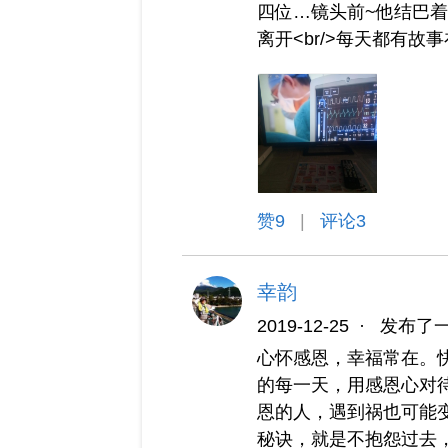
四位…镜头前~他结巴着
离开<br/>每天都有故
赞
9
|
评论3
幸韵
2019-12-25
·
发布了
心怀感恩，幸福常在。
的每一天，用感恩心对
恩的人，遇到祸也可能
秘诀，就是不抱怨过去