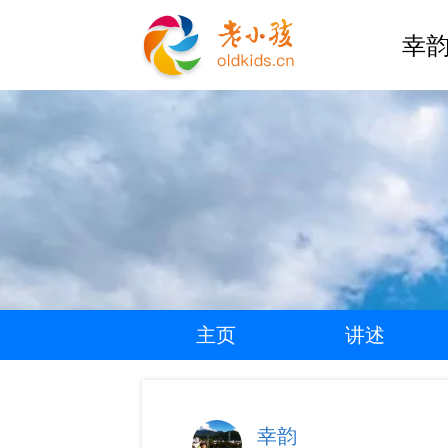
幸韵
主页
讲述
幸韵