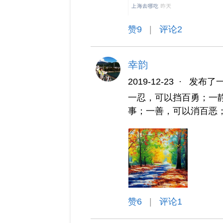
赞
9
|
评论2
幸韵
2019-12-23
·
发布了
一忍，可以挡百勇；一
事；一善，可以消百恶
赞
6
|
评论1