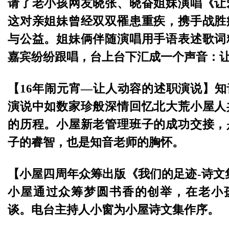
请了老小孩网友晓张、晓奋姐妹演唱《让
这对亲姐妹曾经双双罹患重疾，携手战胜
与公益。姐妹俩伴随演唱用手语表述歌词
嘉宾纷纷跟唱，台上台下汇成一个声音：
【16年闹元宵—让人动容的述职演说】
演说中如数家珍般深情回忆北大荒小屋人
的历程。小屋新老管理班子的成功交接，
子的睿智，也是知音老师的胸怀。
【小屋四周年众筹出版《我们的足迹-诗文
小屋通过众筹梦圆书香的创举，在老小
谈。电台主持人小窗为小屋诗文集作序。