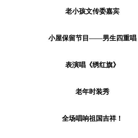
静待上场
老小孩网友黄新、绿叶长青、鱼在
老小孩文传委嘉宾
小屋保留节目——男生四重唱
表演唱《绣红旗》