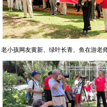
老小孩网友黄新、绿叶长青、鱼在游老