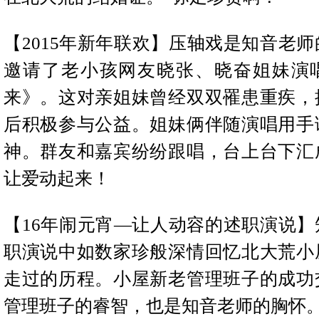
【2015年新年联欢】
压轴戏是知音老师
邀请了老小孩网友晓张、晓奋姐妹演
来》。这对亲姐妹曾经双双罹患重疾，
后积极参与公益。姐妹俩伴随演唱用手
神。群友和嘉宾纷纷跟唱，台上台下汇
让爱动起来！
【16年闹元宵—让人动容的述职演说】
职演说中如数家珍般深情回忆北大荒小
走过的历程。小屋新老管理班子的成功
管理班子的睿智，也是知音老师的胸怀