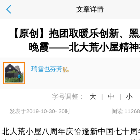
文章详情
【原创】抱团取暖乐创新、黑
晚霞——北大荒小屋精神
瑞雪也芬芳
字号调整：
大
|
中
|
小
发表于2019-10-30- 20时
阅读 1126
北大荒小屋八周年庆恰逢新中国七十周