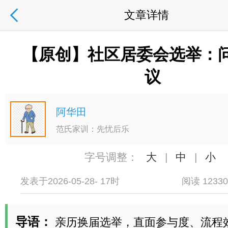
文章详情
【原创】社区居委会选举：
议
阿华田
范氏家训：先忧后乐
字号调整：
大
|
中
|
小
发表于2026-05-28- 17时
阅读 1233
导语：
亲历换届选举，直面参与度、流程