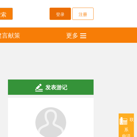
登录
注册
建言献策
更多
发表游记
联
系
电话