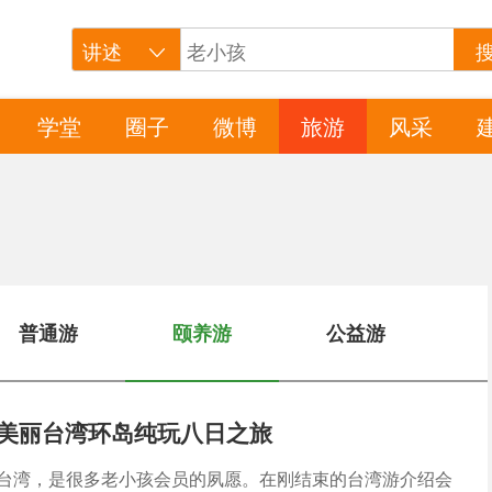
学堂
圈子
微博
旅游
风采
普通游
颐养游
公益游
美丽台湾环岛纯玩八日之旅
台湾，是很多老小孩会员的夙愿。在刚结束的台湾游介绍会