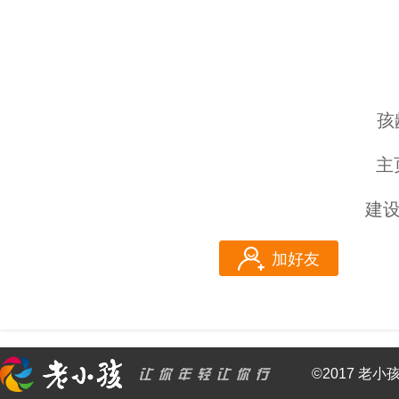
孩
主
建
加好友
©2017 老