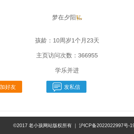
梦在夕阳
孩龄：10周岁1个月23天
主页访问次数：366955
学乐并进
加好友
发私信
©2017 老小孩网站版权所有
｜
沪ICP备2022022997号-1