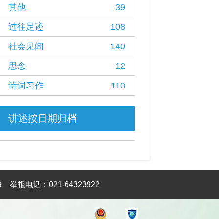
其他
39
过往足迹
108
社会见闻
140
思念
12
诗词习作
110
讲述按日期归档
2026
2026
9
举报电话：021-64323922
年
1
2026
月