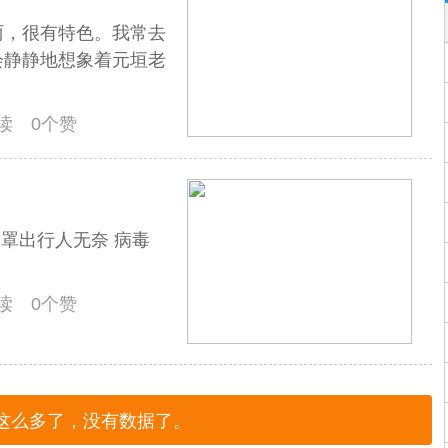
丽，很有特色。我常去
会静静地想象着元垣老
阅读 0个赞
戴罩出行人无奈 病毒
阅读 0个赞
这么多了，没有数据了。