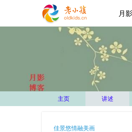
月影
主页
讲述
佳景悠情融美画